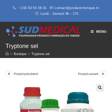
+216 50 55 08 41
contact@produitchimique.tn
Lundi - Samedi 9h - 17h
MENU
Tryptone sel
>
Boutique
>
Tryptone sel
Produit précédent
Produit suivant